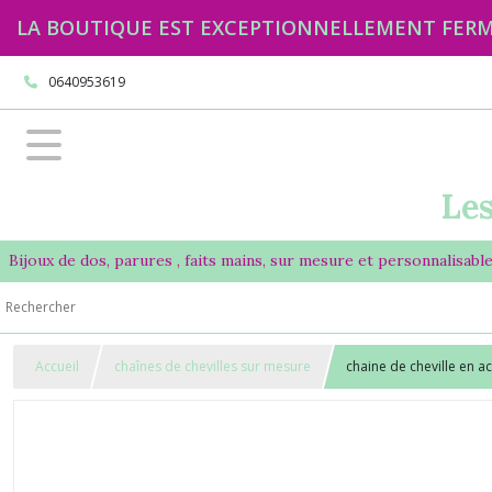
LA BOUTIQUE EST EXCEPTIONNELLEMENT FERMÉE jus
0640953619
Les
Bijoux de dos, parures , faits mains, sur mesure et personnalisabl
Accueil
chaînes de chevilles sur mesure
chaine de cheville en a