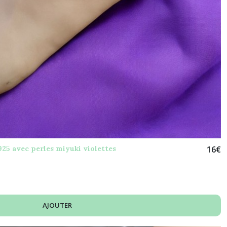
925 avec perles miyuki violettes
16
€
AJOUTER