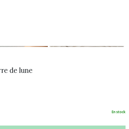
rre de lune
En stock