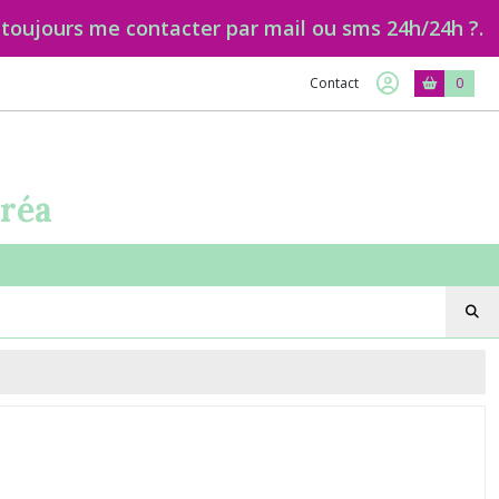
ujours me contacter par mail ou sms 24h/24h ?.
Contact
0
créa