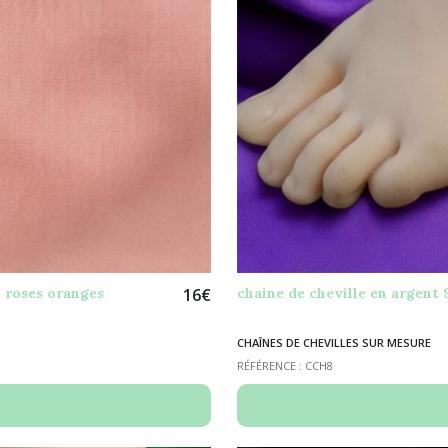
i roses oranges
16
€
chaine de cheville en argent 
CHAÎNES DE CHEVILLES SUR MESURE
RÉFÉRENCE : CCH8